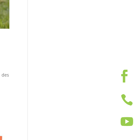
n des

