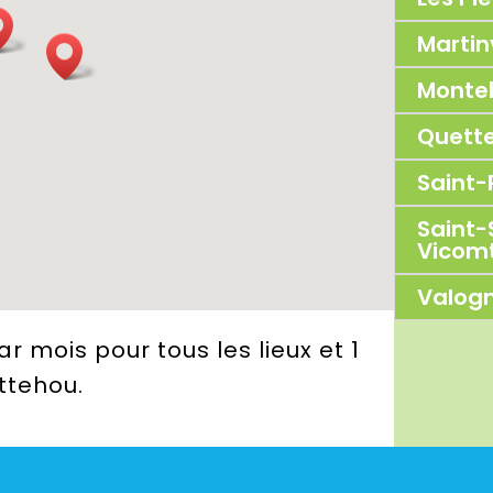
Martin
Monte
Quett
Saint-
Saint-
Vicom
Valog
par mois
pour tous les lieux et 1
ttehou.