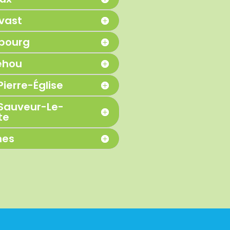
vast
bourg
ehou
Pierre-Église
Sauveur-Le-
te
nes