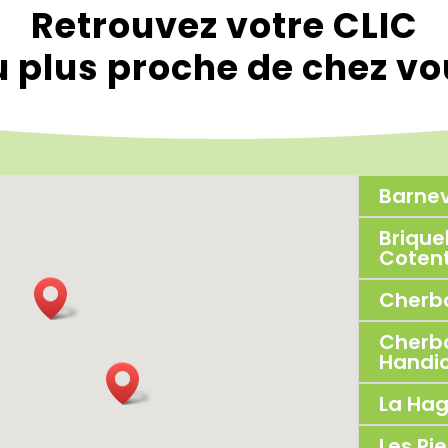
Retrouvez votre CLIC
 plus proche de chez v
Barnev
Briqu
Cotent
Cherb
Cherbo
Handi
La Ha
Les Pi