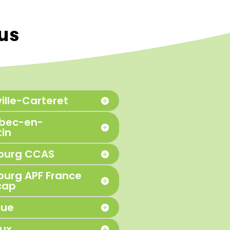
ous
ille-Carteret
ebec-en-
in
ourg CCAS
urg APF France
cap
gue
eux