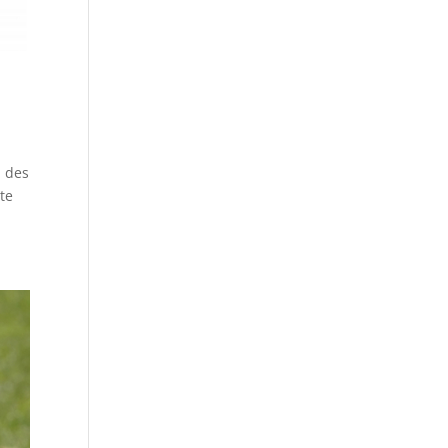
n des
te