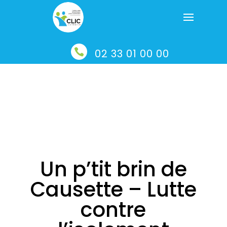

02 33 01 00 00
Un p’tit brin de
Causette – Lutte
contre