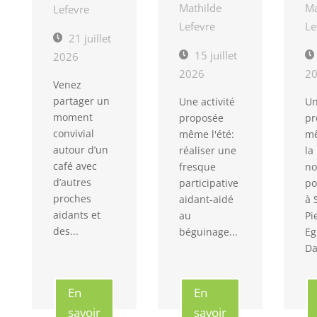
Mathilde
Ma
Lefevre
Lefevre
Le
21 juillet
15 juillet
2026
2026
2
Venez
partager un
Une activité
Un
moment
proposée
pr
convivial
même l'été:
mê
autour d’un
réaliser une
la
café avec
fresque
no
d’autres
participative
po
proches
aidant-aidé
à 
aidants et
au
Pi
des...
béguinage...
Eg
Da
En
En
savoir
savoir