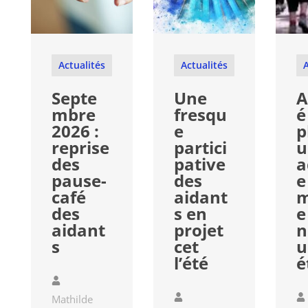
Actualités
Actualités
A
Septe
Une
A
mbre
fresqu
é
2026 :
e
p
reprise
partici
u
des
pative
a
pause-
des
e
café
aidant
m
des
s en
e
aidant
projet
n
s
cet
u
l’été
é
Mathilde