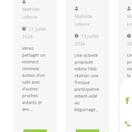
Mathilde
Mathilde
Ma
Lefevre
Lefevre
Le
21 juillet
15 juillet
2026
2026
2
Venez
partager un
Une activité
Un
moment
proposée
pr
convivial
même l'été:
mê
autour d’un
réaliser une
la
café avec
fresque
no
d’autres
participative
po
proches
aidant-aidé
à 
aidants et
au
Pi
des...
béguinage...
Eg
Da
