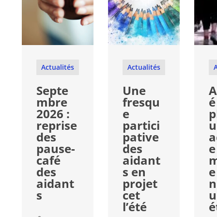
Actualités
Actualités
A
Septe
Une
A
mbre
fresqu
é
2026 :
e
p
reprise
partici
u
des
pative
a
pause-
des
e
café
aidant
m
des
s en
e
aidant
projet
n
s
cet
u
l’été
é