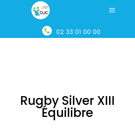

02 33 01 00 00
Rugby Silver XIII
Équilibre