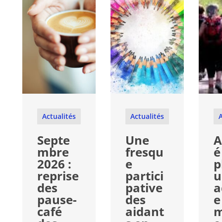
Actualités
Actualités
A
Septe
Une
A
mbre
fresqu
é
2026 :
e
p
reprise
partici
u
des
pative
a
pause-
des
e
café
aidant
m