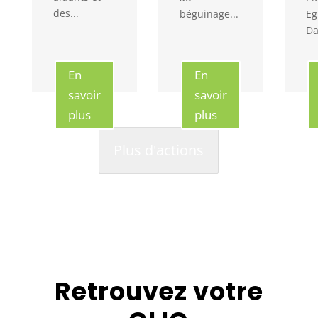
des...
béguinage...
Eg
Da
En
En
savoir
savoir
plus
plus
Plus d'actions
Retrouvez votre