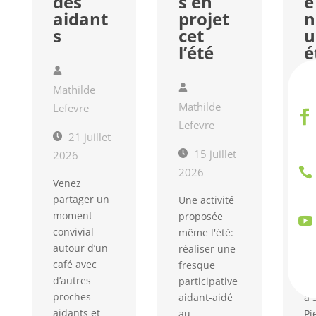
des
s en
e
aidant
projet
n
s
cet
u
l’été
é
Mathilde
Mathilde
Ma
Lefevre
Lefevre
Le
21 juillet
15 juillet
2026

2026
2
Venez
partager un
Une activité
Un
moment
proposée
pr

convivial
même l'été:
mê
autour d’un
réaliser une
la
café avec
fresque
no
d’autres
participative
po
proches
aidant-aidé
à 
aidants et
au
Pi