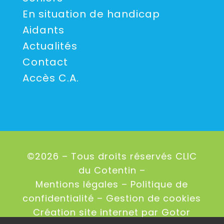
En situation de handicap
Aidants
Actualités
Contact
Accès C.A.
©2026 – Tous droits réservés CLIC
du Cotentin –
Mentions légales
–
Politique de
confidentialité
–
Gestion de cookies
Création site internet
par Gotor