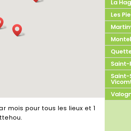
La Ha
Les Pi
Martin
Monte
Quett
Saint-
Saint-
Vicom
Valog
par mois
pour tous les lieux et 1
ttehou.