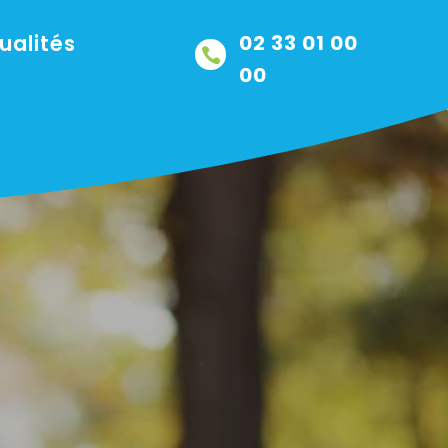
ualités
02 33 01 00

00