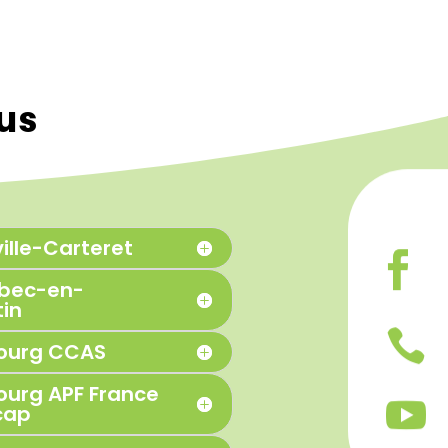
ous
ille-Carteret
ebec-en-
in

ourg CCAS
urg APF France

cap