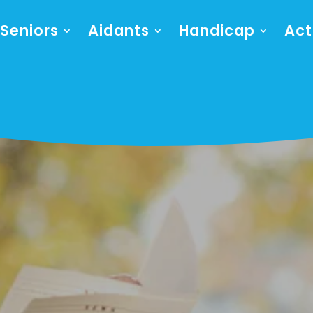
Seniors
Aidants
Handicap
Act