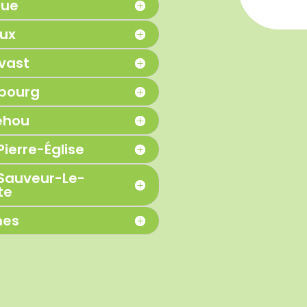
gue
eux
vast
bourg
ehou
Pierre-Église
Sauveur-Le-
te
nes