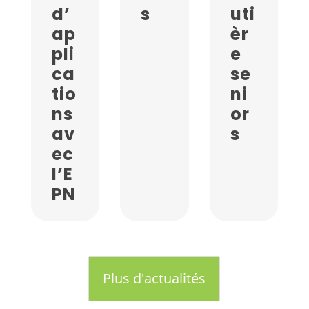
d’
s
uti
ap
èr
pli
e
ca
se
tio
ni
ns
or
av
s
ec
l’E
PN
Plus d'actualités