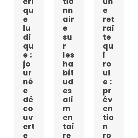
éri
tio
un
qu
nn
e
e
air
ret
lu
e
rai
di
su
te
qu
r
qu
e :
les
i
jo
ha
ro
ur
bit
ul
né
ud
e :
e
es
pr
dé
ali
év
co
m
en
uv
en
tio
ert
tai
n
e
re
ro