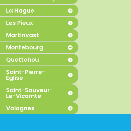
La Hague
Les Pieux
Martinvast
Montebourg
Quettehou
Saint-Pierre-
Église
Saint-Sauveur-
Le-Vicomte
Valognes